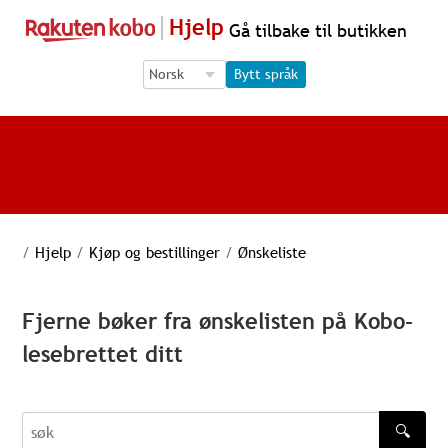
Hjelp
Gå tilbake til butikken
Language Selection
Language Selection
Bytt språk
/
Hjelp
/
Kjøp og bestillinger
/
Ønskeliste
Fjerne bøker fra ønskelisten på Kobo-
lesebrettet ditt
🔍
søk