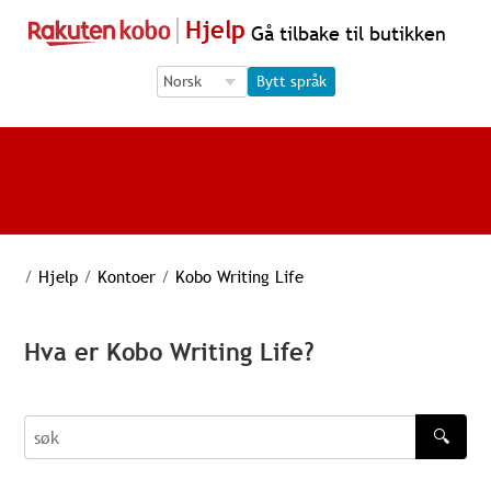
Hjelp
Gå tilbake til butikken
Language Selection
Language Selection
Bytt språk
/
Hjelp
/
Kontoer
/
Kobo Writing Life
Hva er Kobo Writing Life?
🔍
søk