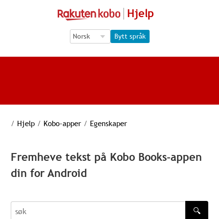
Hjelp
Language Selection
Language Selection
Bytt språk
/
Hjelp
/
Kobo-apper
/
Egenskaper
Fremheve tekst på Kobo Books-appen
din for Android
🔍
søk