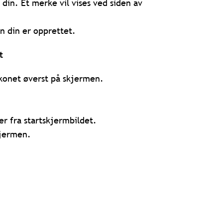
din. Et merke vil vises ved siden av
n din er opprettet.
t
onet øverst på skjermen.
er fra startskjermbildet.
kjermen.