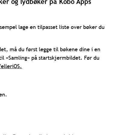
bøker og lydbøker på Kobo Apps
sempel lage en tilpasset liste over bøker du
det, må du først legge til bøkene dine i en
til «Samling» på startskjermbildet. Før du
f
eller
iOS
.
en.