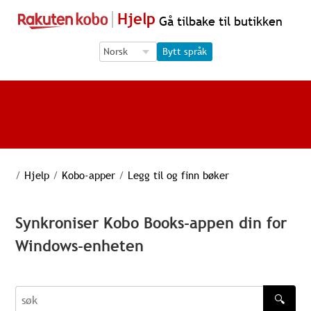
Hjelp
Gå tilbake til butikken
Language Selection
Language Selection
Bytt språk
/
Hjelp
/
Kobo-apper
/
Legg til og finn bøker
Synkroniser Kobo Books-appen din for
Windows-enheten
🔍
søk