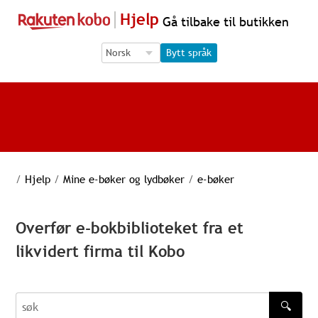
Hjelp
Gå tilbake til butikken
Language Selection
Language Selection
Bytt språk
/
Hjelp
/
Mine e-bøker og lydbøker
/
e-bøker
Overfør e-bokbiblioteket fra et
likvidert firma til Kobo
🔍
søk