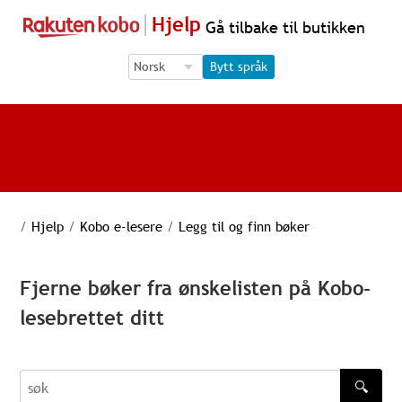
Hjelp
Gå tilbake til butikken
Language Selection
Language Selection
Bytt språk
/
Hjelp
/
Kobo e-lesere
/
Legg til og finn bøker
Fjerne bøker fra ønskelisten på Kobo-
lesebrettet ditt
🔍
søk