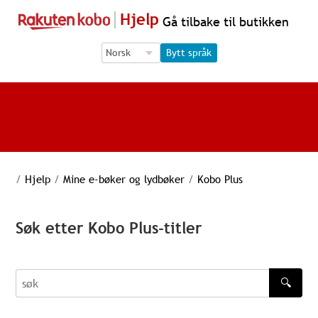
Hjelp
Gå tilbake til butikken
Language Selection
Language Selection
Bytt språk
/
Hjelp
/
Mine e-bøker og lydbøker
/
Kobo Plus
Søk etter Kobo Plus-titler
🔍
søk