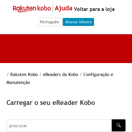
Ajuda
Voltar para a loja
Language Selection
Language Selection
Alterar idioma
/
Rakuten Kobo
/
eReaders da Kobo
/
Configuração e
Manutenção
Carregar o seu eReader Kobo
🔍
procurar