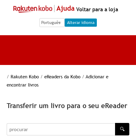
Ajuda
Voltar para a loja
Language Selection
Language Selection
Alterar idioma
/
Rakuten Kobo
/
eReaders da Kobo
/
Adicionar e
encontrar livros
Transferir um livro para o seu eReader
🔍
procurar