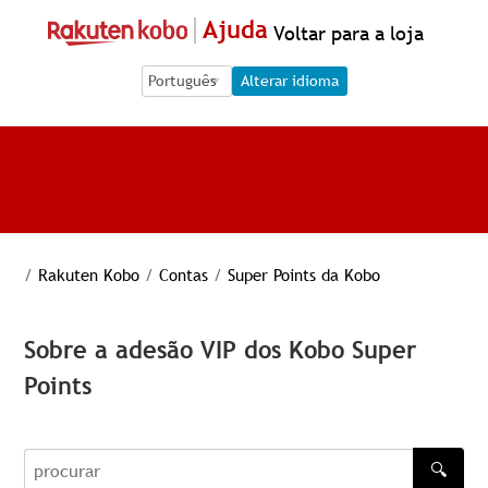
Ajuda
Voltar para a loja
Language Selection
Language Selection
Alterar idioma
/
Rakuten Kobo
/
Contas
/
Super Points da Kobo
Sobre a adesão VIP dos Kobo Super
Points
🔍
procurar