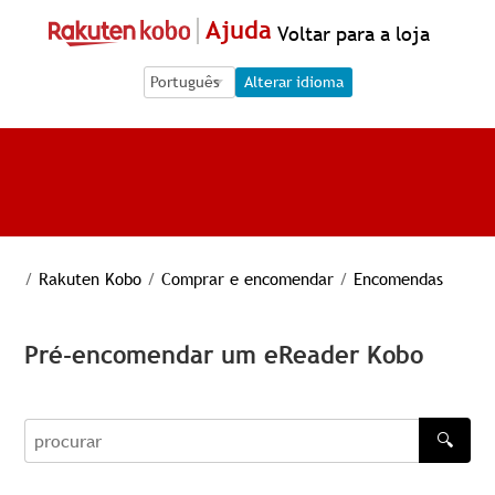
Ajuda
Voltar para a loja
Language Selection
Language Selection
Alterar idioma
/
Rakuten Kobo
/
Comprar e encomendar
/
Encomendas
Pré-encomendar um eReader Kobo
🔍
procurar