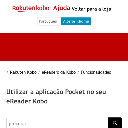
Ajuda
Voltar para a loja
Language Selection
Language Selection
Alterar idioma
/
Rakuten Kobo
/
eReaders da Kobo
/
Funcionalidades
Utilizar a aplicação Pocket no seu
eReader Kobo
🔍
procurar