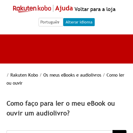
Ajuda
Voltar para a loja
Language Selection
Language Selection
Alterar idioma
/
Rakuten Kobo
/
Os meus eBooks e audiolivros
/
Como ler
ou ouvir
Como faço para ler o meu eBook ou
ouvir um audiolivro?