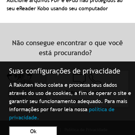
Adicione arquivos PDF e ePub não protegidos ao
seu eReader Kobo usando seu computador
Não consegue encontrar o que você
está procurando?
Suas configurações de privacidade
A Rakuten Kobo coleta e processa seus dados
Entre em contato
através do uso de cookies, a fim de operar o site e
conosco
garantir seu funcionamento adequado. Para mais
informações por favor leia nossa
política de
privacidade.
Condições de uso
Política de Privacidade
Ok