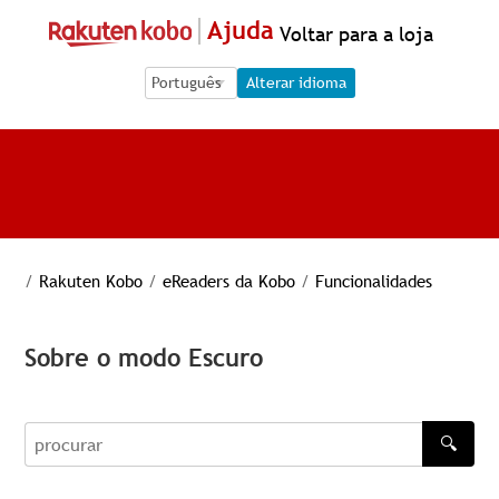
Ajuda
Voltar para a loja
Language Selection
Language Selection
Alterar idioma
/
Rakuten Kobo
/
eReaders da Kobo
/
Funcionalidades
Sobre o modo Escuro
🔍
procurar