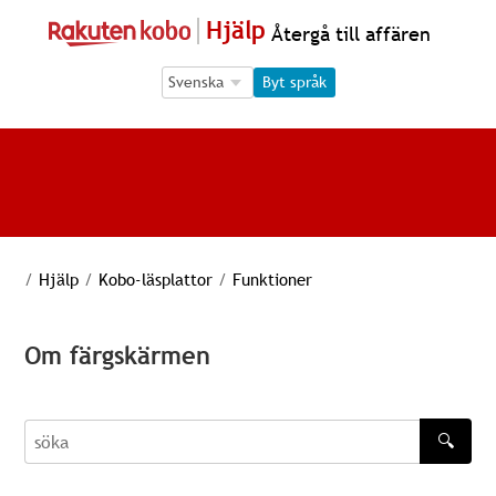
Hjälp
Återgå till affären
Language Selection
Language Selection
Byt språk
/
Hjälp
/
Kobo-läsplattor
/
Funktioner
Om färgskärmen
🔍
söka