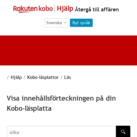
Hjälp
Återgå till affären
Language Selection
Language Selection
Byt språk
/
Hjälp
/
Kobo-läsplattor
/
Läs
Visa innehållsförteckningen på din
Kobo-läsplatta
🔍
söka