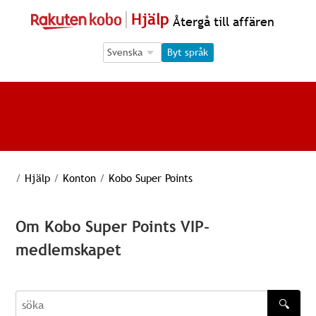
Hjälp
Återgå till affären
Language Selection
Language Selection
Byt språk
/
Hjälp
/
Konton
/
Kobo Super Points
Om Kobo Super Points VIP-
medlemskapet
🔍
söka