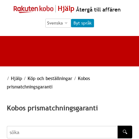
Hjälp
Återgå till affären
Language Selection
Language Selection
Byt språk
/
Hjälp
/
Köp och beställningar
/
Kobos
prismatchningsgaranti
Kobos prismatchningsgaranti
🔍
söka