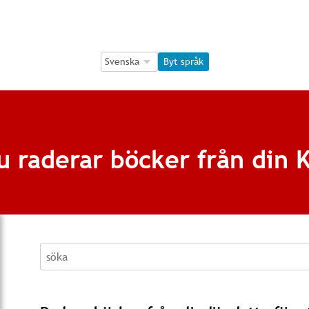
Language Selection
Language Selection
Byt språk
u raderar böcker från din K
söka