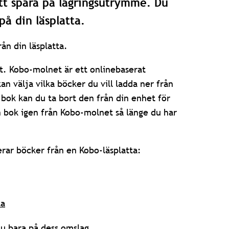
att spara på lagringsutrymme. Du
på din läsplatta.
ån din läsplatta.
t. Kobo-molnet är ett onlinebaserat
välja vilka böcker du vill ladda ner från
 bok kan du ta bort den från din enhet för
n bok igen från Kobo-molnet så länge du har
erar böcker från en Kobo-läsplatta:
ta
du bara på dess omslag.