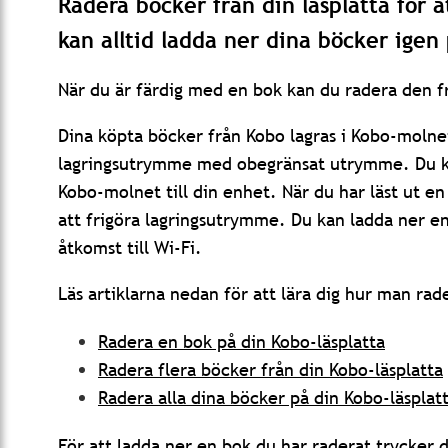
Radera böcker från din läsplatta för 
kan alltid ladda ner dina böcker igen 
När du är färdig med en bok kan du radera den fr
Dina köpta böcker från Kobo lagras i Kobo-molne
lagringsutrymme med obegränsat utrymme. Du kan 
Kobo-molnet till din enhet. När du har läst ut en
att frigöra lagringsutrymme. Du kan ladda ner e
åtkomst till Wi-Fi.
Läs artiklarna nedan för att lära dig hur man rad
Radera en bok på din Kobo-läsplatta
Radera flera böcker från din Kobo-läsplatta
Radera alla dina böcker på din Kobo-läsplat
För att ladda ner en bok du har raderat trycker 