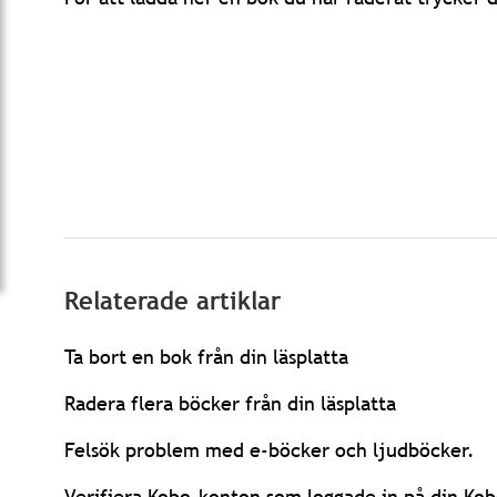
Relaterade artiklar
Ta bort en bok från din läsplatta
Radera flera böcker från din läsplatta
Felsök problem med e-böcker och ljudböcker.
Verifiera Kobo-konton som loggade in på din Kob