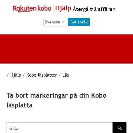
Hjälp
Återgå till affären
Language Selection
Language Selection
Byt språk
/
Hjälp
/
Kobo-läsplattor
/
Läs
Ta bort markeringar på din Kobo-
läsplatta
🔍
söka