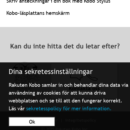
Skriv anteckningar i din bok med Kobo Stylus
Kobo-läsplattans hemskärm
Kan du inte hitta det du letar efter?
Dina sekretessinställningar
Rakuten Kobo samlar in och behandlar dina data via
Kontakta oss
användning av cookies för att kunna driva
webbplatsen och se till att den fungerar korrekt.
Läs vår
sekretesspolicy för mer information.
Användarvillkor
Integritetspolicy
Ok
ⓒ 2025 Rakuten Kobo Inc.