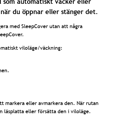
il som automatiskt väcker eller
e när du öppnar eller stänger det.
ungera med SleepCover utan att några
SleepCover.
tomatiskt viloläge/väckning:
men.
att markera eller avmarkera den. När rutan
läsplatta eller försätta den i viloläge.