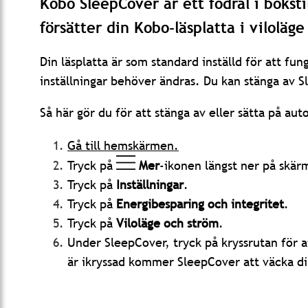
Kobo SleepCover är ett fodral i bokst
försätter din Kobo-läsplatta i viloläg
Din läsplatta är som standard inställd för att f
inställningar behöver ändras. Du kan stänga av 
Så här gör du för att stänga av eller sätta på au
Gå till hemskärmen.
Tryck på
Mer
-ikonen längst ner på skär
Tryck på
Inställningar
.
Tryck på
Energibesparing och integritet
.
Tryck på
Viloläge och ström
.
Under SleepCover, tryck på kryssrutan för 
är ikryssad kommer SleepCover att väcka din 