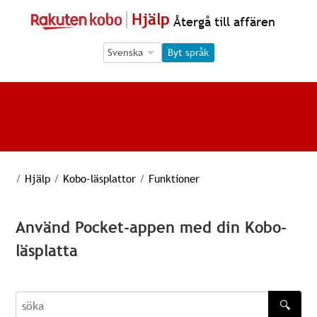
Hjälp
Återgå till affären
Language Selection
Language Selection
Byt språk
/
Hjälp
/
Kobo-läsplattor
/
Funktioner
Använd Pocket-appen med din Kobo-
läsplatta
🔍
söka