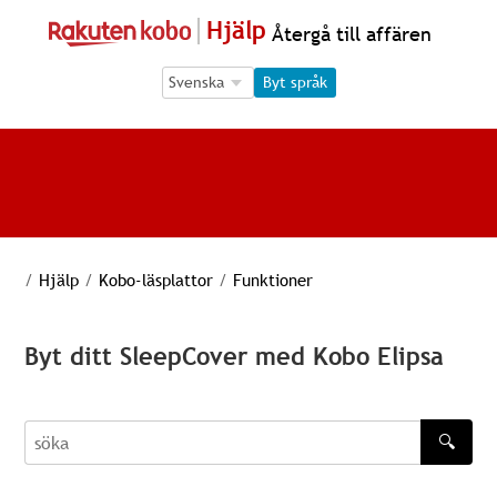
Hjälp
Återgå till affären
Language Selection
Language Selection
Byt språk
/
Hjälp
/
Kobo-läsplattor
/
Funktioner
Byt ditt SleepCover med Kobo Elipsa
🔍
söka