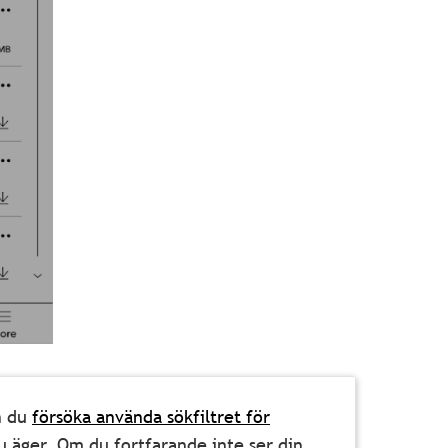
n du
försöka använda sökfiltret för
u äger. Om du fortfarande inte ser din