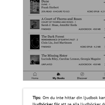
Tips
: Om du inte hittar din ljudbok ka
ljudböcker för
att se alla ljudböcker d