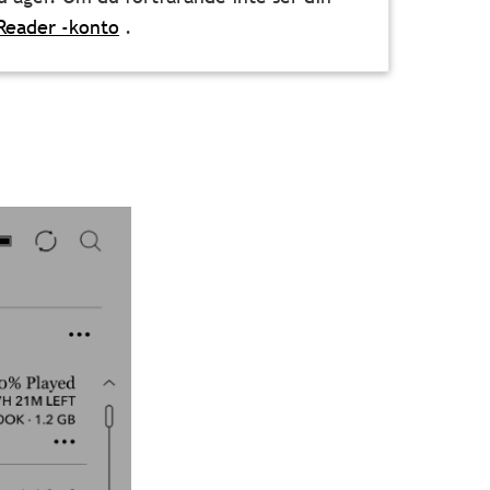
eReader -konto
.