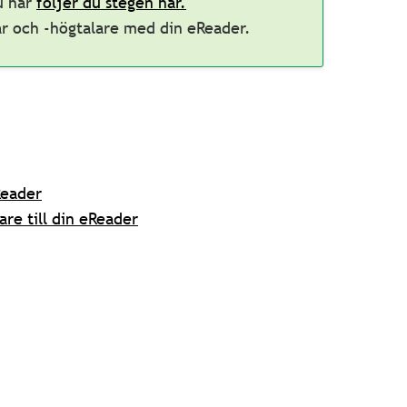
u har
följer du stegen här.
ar och -högtalare med din eReader.
Reader
are till din eReader