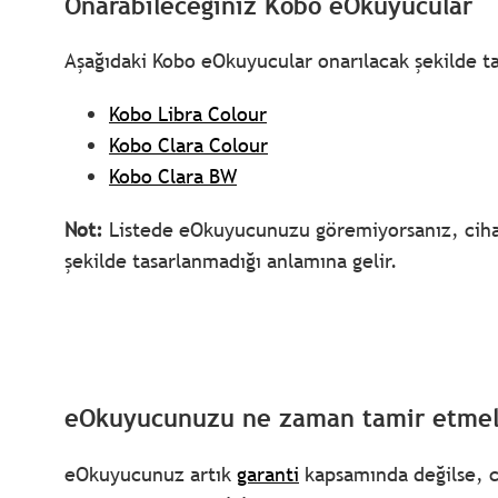
Onarabileceğiniz Kobo eOkuyucular
Aşağıdaki Kobo eOkuyucular onarılacak şekilde ta
Kobo Libra Colour
Kobo Clara Colour
Kobo Clara BW
Not:
Listede eOkuyucunuzu göremiyorsanız, cihazı
şekilde tasarlanmadığı anlamına gelir.
eOkuyucunuzu ne zaman tamir etmeli
eOkuyucunuz artık
garanti
kapsamında değilse, ci