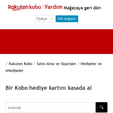
Yardım
Mağazaya geri dön
Language Selection
Language Selection
Dili değiştir
/
Rakuten Kobo
/
Satın Alma ve Siparişler
/
Hediyeler ve
eHediyeler
Bir Kobo hediye kartını kasada al
🔍
Aramak