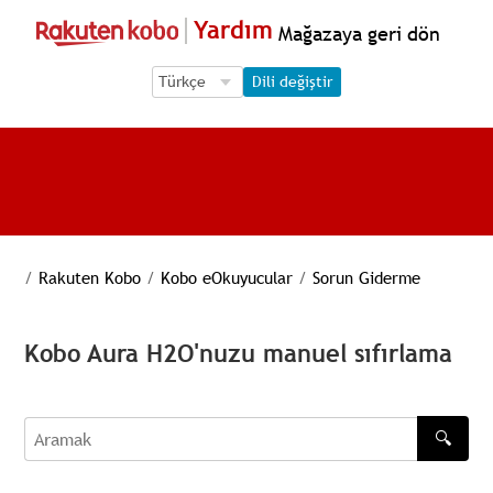
Yardım
Mağazaya geri dön
Language Selection
Language Selection
Dili değiştir
/
Rakuten Kobo
/
Kobo eOkuyucular
/
Sorun Giderme
Kobo Aura H2O'nuzu manuel sıfırlama
🔍
Aramak