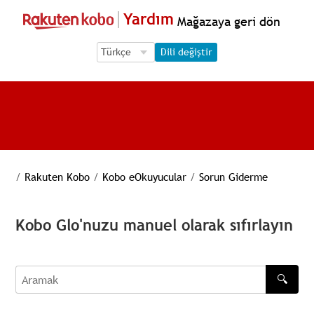
Yardım
Mağazaya geri dön
Language Selection
Language Selection
Dili değiştir
/
Rakuten Kobo
/
Kobo eOkuyucular
/
Sorun Giderme
Kobo Glo'nuzu manuel olarak sıfırlayın
🔍
Aramak