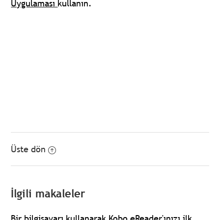
Uygulaması
kullanın.
Üste dön
İlgili makaleler
Bir bilgisayarı kullanarak Kobo eReader'ınızı ilk