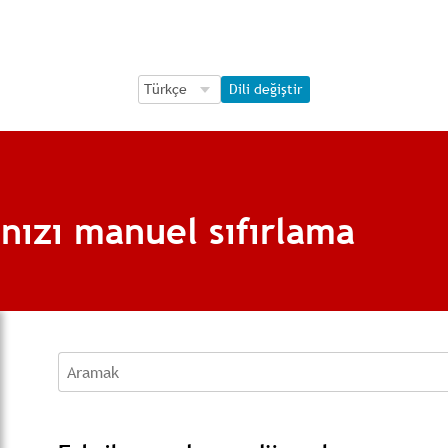
Language Selection
Language Selection
Dili değiştir
nızı manuel sıfırlama
Aramak