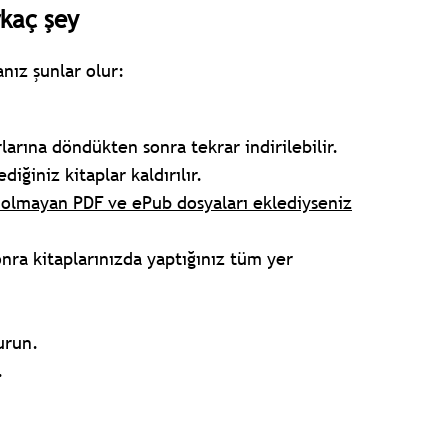
rkaç şey
nız şunlar olur:
rlarına döndükten sonra tekrar indirilebilir.
iğiniz kitaplar kaldırılır.
ı olmayan PDF ve ePub dosyaları eklediyseniz
a kitaplarınızda yaptığınız tüm yer
urun.
.