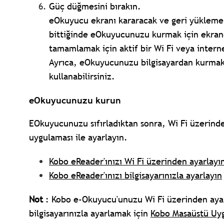
Güç düğmesini bırakın.
eOkuyucu ekranı kararacak ve geri yükleme 
bittiğinde eOkuyucunuzu kurmak için ekrand
tamamlamak için aktif bir Wi Fi veya interne
Ayrıca, eOkuyucunuzu bilgisayardan kurmak
kullanabilirsiniz.
eOkuyucunuzu kurun
EOkuyucunuzu sıfırladıktan sonra, Wi Fi üzerind
uygulaması ile ayarlayın.
Kobo eReader'ınızı Wi Fi üzerinden ayarlayı
Kobo eReader'ınızı bilgisayarınızla ayarlayın
Not
: Kobo e-Okuyucu'unuzu Wi Fi üzerinden aya
bilgisayarınızla ayarlamak için
Kobo Masaüstü Uy