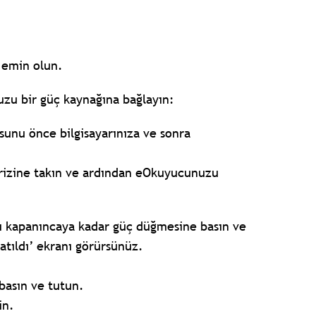
n emin olun.
uzu bir güç kaynağına bağlayın:
osunu önce bilgisayarınıza ve sonra
 prizine takın ve ardından eOkuyucunuzu
ı kapanıncaya kadar güç düğmesine basın ve
tıldı’ ekranı görürsünüz.
asın ve tutun.
in.