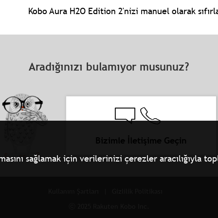
Kobo Aura H2O Edition 2'nizi manuel olarak sıfırl
Aradığınızı bulamıyor musunuz?
Bizimle İletişime Geçin
ını sağlamak için verilerinizi çerezler aracılığıyla topla
Kullanım Şartları
Gizlilik Politikası
ⓒ 2025 Rakuten Kobo Inc.