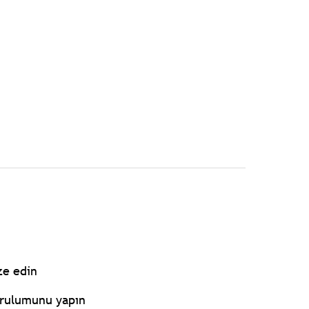
ze edin
urulumunu yapın