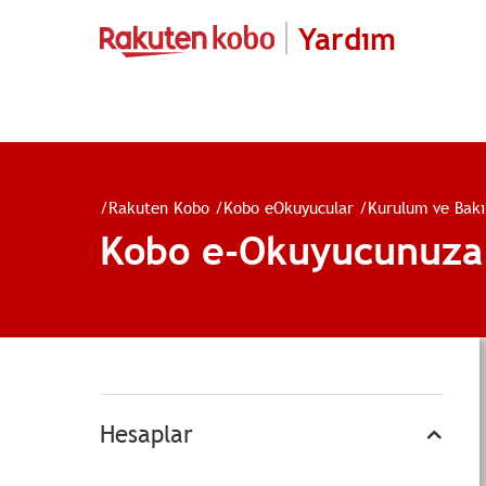
Yardım
/
Rakuten Kobo
/
Kobo eOkuyucular
/
Kurulum ve Bak
Kobo e-Okuyucunuza b
Hesaplar