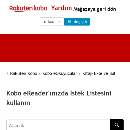
Yardım
Mağazaya geri dön
Language Selection
Language Selection
Dili değiştir
/
Rakuten Kobo
/
Kobo eOkuyucular
/
Kitap Ekle ve Bul
Kobo eReader'ınızda İstek Listesini
kullanın
🔍
Aramak