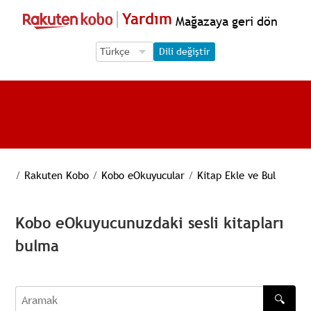
Yardım
Mağazaya geri dön
Language Selection
Language Selection
Dili değiştir
/
Rakuten Kobo
/
Kobo eOkuyucular
/
Kitap Ekle ve Bul
Kobo eOkuyucunuzdaki sesli kitapları
bulma
🔍
Aramak