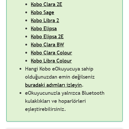
Kobo Clara 2E
Kobo Sage
Kobo Libra 2
Kobo Elipsa
Kobo Elipsa 2E
Kobo Clara BW
Kobo Clara Colour
Kobo Libra Colour
Hangi Kobo eOkuyucuya sahip
olduğunuzdan emin değilseniz
buradaki adımları izleyin
.
eOkuyucunuzla yalnızca Bluetooth
kulaklıkları ve hoparlörleri
eşleştirebilirsiniz.