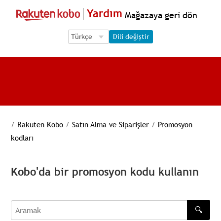
Yardım
Mağazaya geri dön
Language Selection
Language Selection
Dili değiştir
/
Rakuten Kobo
/
Satın Alma ve Siparişler
/
Promosyon
kodları
Kobo'da bir promosyon kodu kullanın
🔍
Aramak