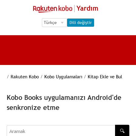
Yardım
Language Selection
Language Selection
Dili değiştir
/
Rakuten Kobo
/
Kobo Uygulamaları
/
Kitap Ekle ve Bul
Kobo Books uygulamanızı Android'de
senkronize etme
🔍
Aramak