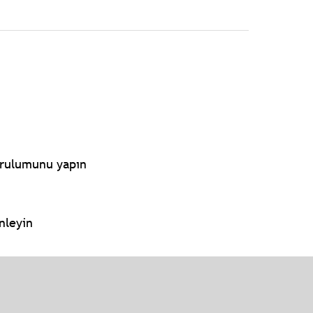
urulumunu yapın
nleyin