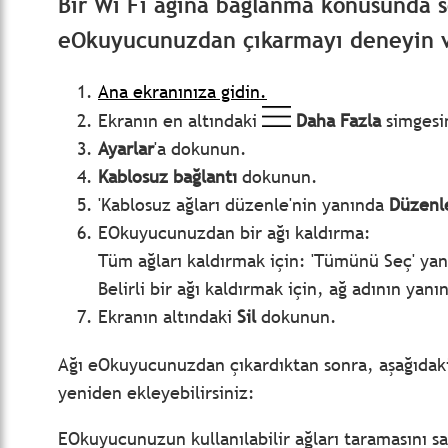
Bir Wi Fi ağına bağlanma konusunda s
eOkuyucunuzdan çıkarmayı deneyin ve
Ana ekranınıza gidin.
Ekranın en altındaki
Daha Fazla
simgesi
Ayarlar
'a dokunun.
Kablosuz bağlantı
dokunun.
'Kablosuz ağları düzenle'nin yanında
Düzen
EOkuyucunuzdan bir ağı kaldırma:
Tüm ağları kaldırmak için: 'Tümünü Seç' ya
Belirli bir ağı kaldırmak için, ağ adının ya
Ekranın altındaki
Sil
dokunun.
Ağı eOkuyucunuzdan çıkardıktan sonra, aşağıdaki
yeniden ekleyebilirsiniz:
EOkuyucunuzun kullanılabilir ağları taramasını sa