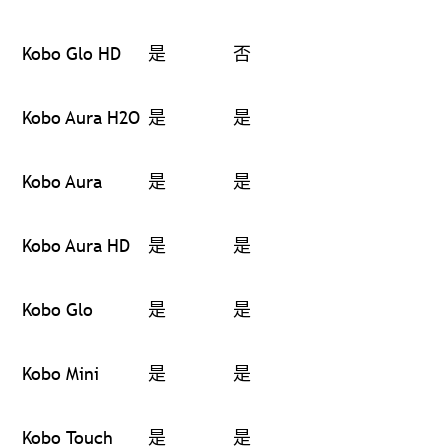
Kobo Glo HD
是
否
Kobo Aura H2O
是
是
Kobo Aura
是
是
Kobo Aura HD
是
是
Kobo Glo
是
是
Kobo Mini
是
是
Kobo Touch
是
是