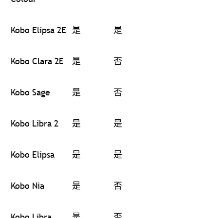
Kobo Elipsa 2E
是
是
Kobo Clara 2E
是
否
Kobo Sage
是
否
Kobo Libra 2
是
是
Kobo Elipsa
是
是
Kobo Nia
是
否
Kobo Libra
是
否