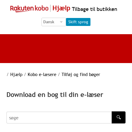
Hjælp
Tilbage til butikken
Language Selection
Language Selection
Skift sprog
/
Hjælp
/
Kobo e-læsere
/
Tilføj og find bøger
Download en bog til din e-læser
🔍
søge