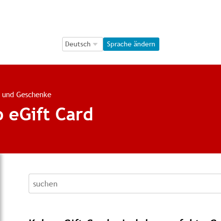
Language Selection
Language Selection
Sprache ändern
 und Geschenke
 eGift Card
recherche