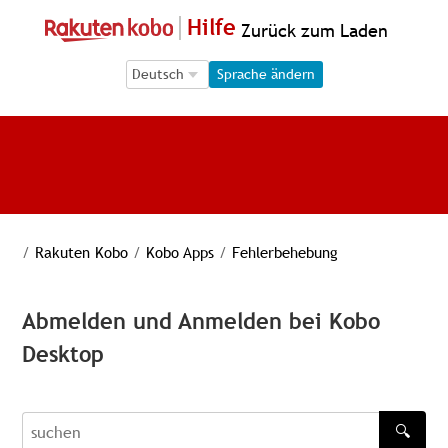
Hilfe
Zurück zum Laden
Language Selection
Language Selection
Sprache ändern
/
Rakuten Kobo
/
Kobo Apps
/
Fehlerbehebung
Abmelden und Anmelden bei Kobo
Desktop
🔍
recherche