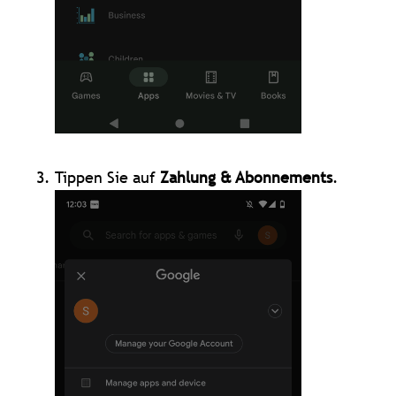
Tippen Sie auf
Zahlung & Abonnements
.