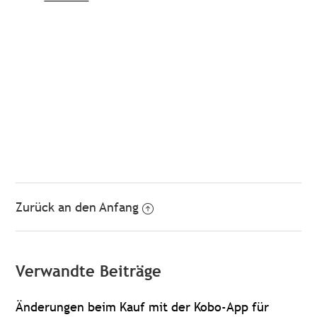
Zurück an den Anfang
Verwandte Beiträge
Änderungen beim Kauf mit der Kobo-App für