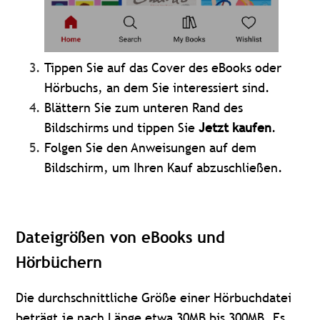
Tippen Sie auf das Cover des eBooks oder
Hörbuchs, an dem Sie interessiert sind.
Blättern Sie zum unteren Rand des
Bildschirms und tippen Sie
Jetzt kaufen
.
Folgen Sie den Anweisungen auf dem
Bildschirm, um Ihren Kauf abzuschließen.
Dateigrößen von eBooks und
Hörbüchern
Die durchschnittliche Größe einer Hörbuchdatei
beträgt je nach Länge etwa 30MB bis 300MB. Es