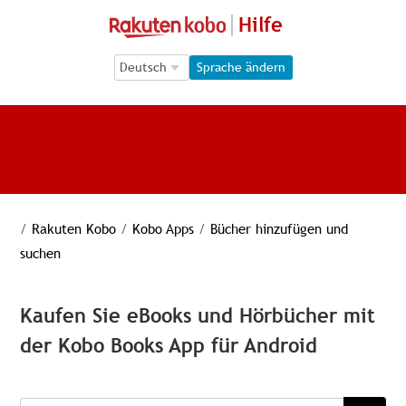
Hilfe
Language Selection
Language Selection
Sprache ändern
/
Rakuten Kobo
/
Kobo Apps
/
Bücher hinzufügen und
suchen
Kaufen Sie eBooks und Hörbücher mit
der Kobo Books App für Android