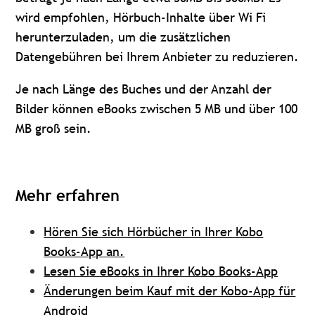
wird empfohlen, Hörbuch-Inhalte über Wi Fi
herunterzuladen, um die zusätzlichen
Datengebühren bei Ihrem Anbieter zu reduzieren.
Je nach Länge des Buches und der Anzahl der
Bilder können eBooks zwischen 5 MB und über 100
MB groß sein.
Mehr erfahren
Hören Sie sich Hörbücher in Ihrer Kobo
Books-App an.
Lesen Sie eBooks in Ihrer Kobo Books-App
Änderungen beim Kauf mit der Kobo-App für
Android