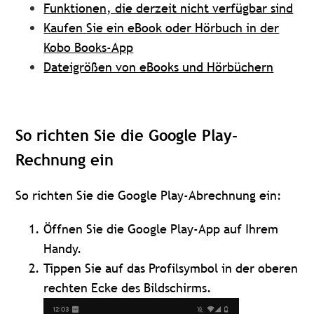
Funktionen, die derzeit nicht verfügbar sind
Kaufen Sie ein eBook oder Hörbuch in der
Kobo Books-App
Dateigrößen von eBooks und Hörbüchern
So richten Sie die Google Play-
Rechnung ein
So richten Sie die Google Play-Abrechnung ein:
Öffnen Sie die Google Play-App auf Ihrem
Handy.
Tippen Sie auf das Profilsymbol in der oberen
rechten Ecke des Bildschirms.