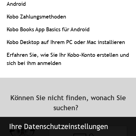
Android
Kobo Zahlungsmethoden
Kobo Books App Basics für Android
Kobo Desktop auf Ihrem PC oder Mac installieren
Erfahren Sie, wie Sie Ihr Kobo-Konto erstellen und
sich bei ihm anmelden
Können Sie nicht finden, wonach Sie
suchen?
Ihre Datenschutzeinstellungen