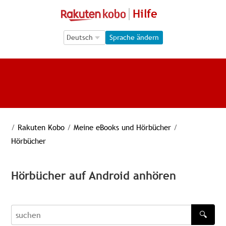
Hilfe
Language Selection
Language Selection
Sprache ändern
/
Rakuten Kobo
/
Meine eBooks und Hörbücher
/
Hörbücher
Hörbücher auf Android anhören
🔍
recherche