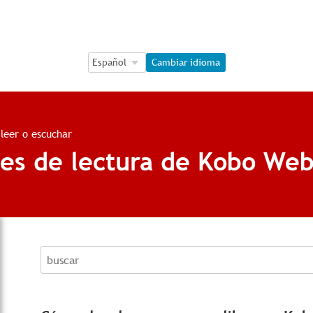
Language Selection
Language Selection
Cambiar idioma
leer o escuchar
nes de lectura de Kobo We
buscar