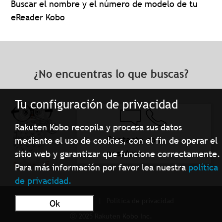
Buscar el nombre y el número de modelo de tu
eReader Kobo
¿No encuentras lo que buscas?
Tu configuración de privacidad
Rakuten Kobo recopila y procesa sus datos
Contacta con
mediante el uso de cookies, con el fin de operar el
nosotros
sitio web y garantizar que funcione correctamente.
Para más información por favor lea nuestra
política
de privacidad.
Términos de Uso
Política de privacidad
Ok
ⓒ 2025 Rakuten Kobo Inc.