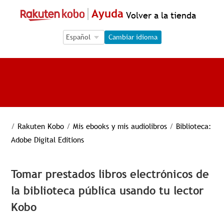
Ayuda
Volver a la tienda
Language Selection
Language Selection
Cambiar idioma
/
Rakuten Kobo
/
Mis ebooks y mis audiolibros
/
Biblioteca:
Adobe Digital Editions
Tomar prestados libros electrónicos de
la biblioteca pública usando tu lector
Kobo