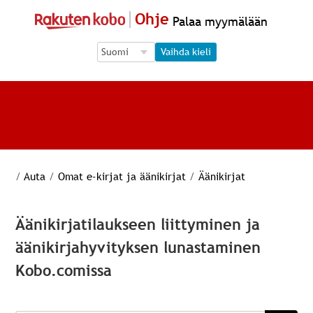
Ohje
Palaa myymälään
Language Selection
Language Selection
Vaihda kieli
/
Auta
/
Omat e-kirjat ja äänikirjat
/
Äänikirjat
Äänikirjatilaukseen liittyminen ja
äänikirjahyvityksen lunastaminen
Kobo.comissa