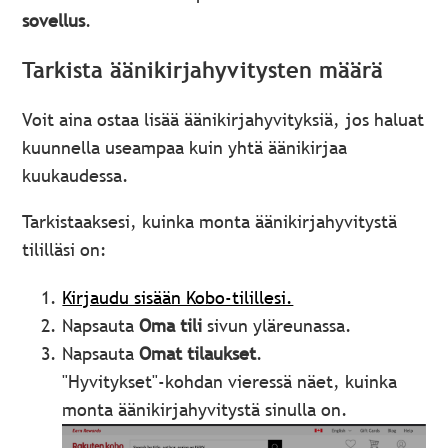
sovellus
.
Tarkista äänikirjahyvitysten määrä
Voit aina ostaa lisää äänikirjahyvityksiä, jos haluat
kuunnella useampaa kuin yhtä äänikirjaa
kuukaudessa.
Tarkistaaksesi, kuinka monta äänikirjahyvitystä
tililläsi on:
Kirjaudu sisään Kobo-tilillesi.
Napsauta
Oma tili
sivun yläreunassa.
Napsauta
Omat tilaukset
.
"Hyvitykset"-kohdan vieressä näet, kuinka
monta äänikirjahyvitystä sinulla on.