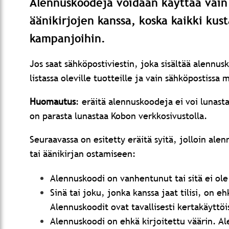
Alennuskoodeja voidaan käyttää vain 
äänikirjojen kanssa, koska kaikki kust
kampanjoihin.
Jos saat sähköpostiviestin, joka sisältää alennus
listassa oleville tuotteille ja vain sähköpostiss
Huomautus
: eräitä alennuskoodeja ei voi lunast
on parasta lunastaa Kobon verkkosivustolla.
Seuraavassa on esitetty eräitä syitä, jolloin ale
tai äänikirjan ostamiseen:
Alennuskoodi on vanhentunut tai sitä ei ole 
Sinä tai joku, jonka kanssa jaat tilisi, on 
Alennuskoodit ovat tavallisesti kertakäyttöi
Alennuskoodi on ehkä kirjoitettu väärin. A