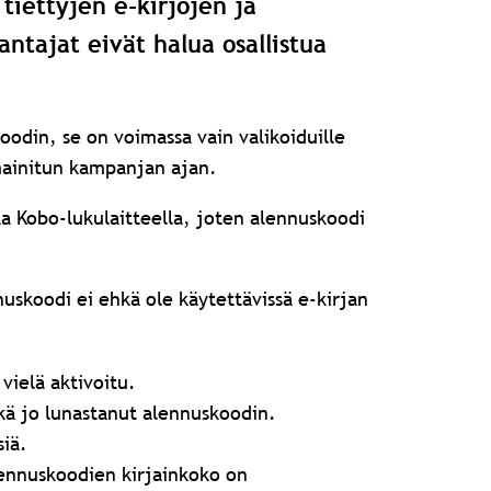
tiettyjen e-kirjojen ja
antajat eivät halua osallistua
koodin, se on voimassa vain valikoiduille
a mainitun kampanjan ajan.
aa Kobo-lukulaitteella, joten alennuskoodi
nnuskoodi ei ehkä ole käytettävissä e-kirjan
vielä aktivoitu.
ehkä jo lunastanut alennuskoodin.
siä.
lennuskoodien kirjainkoko on