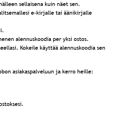
mälleen sellaisena kuin näet sen.
tsemallesi e-kirjalle tai äänikirjalle
i.
enen alennuskoodia per yksi ostos.
eellasi. Kokeile käyttää alennuskoodia sen
obon asiakaspalveluun ja kerro heille:
ostoksesi.