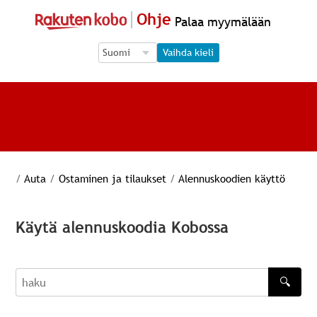
Ohje
Palaa myymälään
Language Selection
Language Selection
Vaihda kieli
/
Auta
/
Ostaminen ja tilaukset
/
Alennuskoodien käyttö
Käytä alennuskoodia Kobossa
🔍
haku