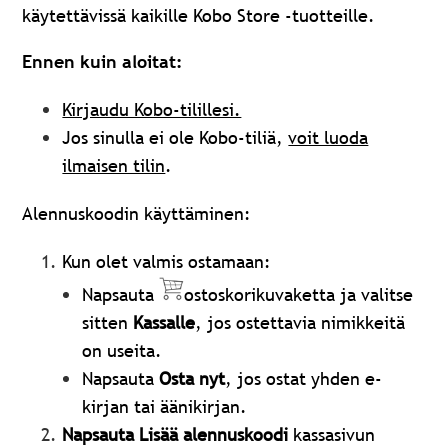
käytettävissä kaikille Kobo Store -tuotteille.
Ennen kuin aloitat:
Kirjaudu Kobo-tilillesi.
Jos sinulla ei ole Kobo-tiliä,
voit luoda
ilmaisen tilin
.
Alennuskoodin käyttäminen:
Kun olet valmis ostamaan:
Napsauta
ostoskorikuvaketta ja valitse
sitten
Kassalle
, jos ostettavia nimikkeitä
on useita.
Napsauta
Osta nyt
, jos ostat yhden e-
kirjan tai äänikirjan.
Napsauta Lisää alennuskoodi
kassasivun