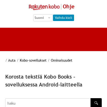
Ohje
Language Selection
Language Selection
Vaihda kieli
/
Auta
/
Kobo-sovellukset
/
Ominaisuudet
Korosta tekstiä Kobo Books -
sovelluksessa Android-laitteella
🔍
haku