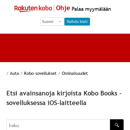
Ohje
Palaa myymälään
Language Selection
Language Selection
Vaihda kieli
/
Auta
/
Kobo-sovellukset
/
Ominaisuudet
Etsi avainsanoja kirjoista Kobo Books -
sovelluksessa iOS-laitteella
🔍
haku